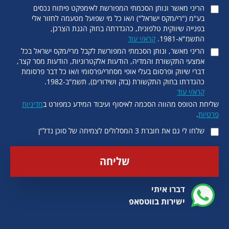
הריני מאשר ונותן הסכמתי המפורשת לאימפקט פיתוח נכסים
בע"מ ("רי/מקס ישראל") ו/או כל מי שפועל מטעמה לחזור אלי
בפנייה שיווקית טלפונית, כהגדרתה בחוק הגנת הצרכן,
התשמ"א-1981.
קרא/י עוד
הריני מאשר, ונותן הסכמתי המפורשת לקבל מרי/מקס ישראל בכל
אמצעי התקשורת והמדיה, הודעות אלקטרוניות, הודעות מסר קצר,
דברי שיווק ופרסום בעלי אופי מסחרי/פרסומי ו/או כל דבר פרסומת
כהגדרתו בחוק התקשורת (בזק ושידורים), תשמ"ב-1982.
קרא/י עוד
שליחת הטופס מהווה הסכמה לאיסוף ועיבוד המידע כמפורט ב
מדיניות
פרטיות
.
שלחו לי גם את חוברת 3 המסלולים לצמיחה של סוכן נדל"ן
שליחה
דברו איתי
ישירות בווטסאפ