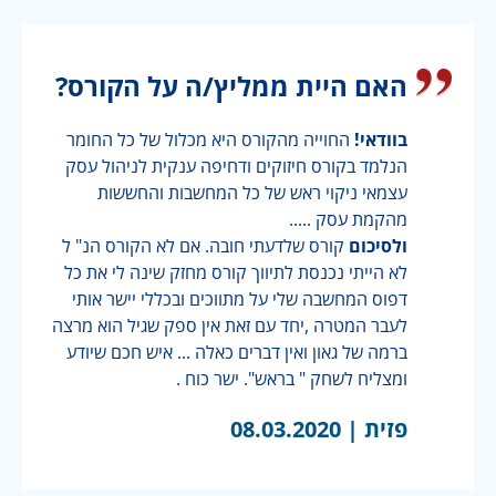
האם היית ממליץ/ה על הקורס?
בוודאי!
החוייה מהקורס היא מכלול של כל החומר
הנלמד בקורס חיזוקים ודחיפה ענקית לניהול עסק
עצמאי ניקוי ראש של כל המחשבות והחששות
מהקמת עסק .....
ולסיכום
קורס שלדעתי חובה. אם לא הקורס הנ" ל
לא הייתי נכנסת לתיווך קורס מחזק שינה לי את כל
דפוס המחשבה שלי על מתווכים ובכללי יישר אותי
לעבר המטרה ,יחד עם זאת אין ספק שגיל הוא מרצה
ברמה של גאון ואין דברים כאלה ... איש חכם שיודע
ומצליח לשחק " בראש". ישר כוח .
פזית |
08.03.2020