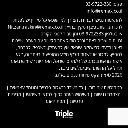
פקס:
03-9722-330
info@remax.co.il
להתאמות נגישות במידת הצורך למי שזכאי על פי דין יש לפנות
לרכז הנגישות, ניצן רסקין, במייל:
Nitzan.raskin@remax.co.il
,
או בטלפון
03-9722333
זמן סביר לפני הקורס.
זכויות היוצרים באתר ובכל מודול אחר הקשור עם האתר, שייכות
באופן בלעדי לרי/מקס ישראל. אין להעתיק, לשכפל, לפרסם,
להפיץ, למכור או לשנות חלקי מידע המופיעים באתר זה, ללא
אישור מראש ובכתב של רי/מקס ישראל. האחריות לשימוש באתר
תחול על המשתמשים/גולשים בלבד.
2026 © אימפקט פיתוח נכסים בע"מ.
כל הזכויות שמורות. | כל משרד בבעלות פרטית ומנוהל עצמאית |
הצהרת נגישות
|
השימוש באתר כפוף לתנאי השימוש
|
מדיניות
פרטיות
|
מפת האתר