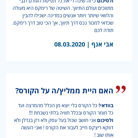
ולסיכום
כי זה שינה לי את כל תפיסת העולם לגבי
מתווכים ועולם התיווך. השיטה של רימקס היא מעולה
והלוואי שיותר ויותר אנשים במדינה ישכילו להבין
שכדאי למכור נכס דרך תיווך, אך הכי טוב דרך רימקס.
תודה לכם
אבי אנף |
08.03.2020
האם היית ממליץ/ה על הקורס?
בוודאי!
כל הקורס בלי יוצא מן הכלל מהמרצה ועד
כל חומר הקורס ובכלל חוויה בלתי נשכחת !!!
ולסיכום
אני חושב שכול בעל עסק ולא רק בנדלן ולא
דווקא ריצקס חייב לעבור את הקורס ! ואני העשה
אותו שוב !