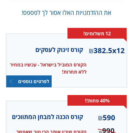
רישיון תיווך!
את ההזדמנויות האלו אסור לך לפספס!
לפרטים והרשמה
12 תשלומים!
קורס EXCLUSIVE
382.5x12
קורס זינוק לעסקים
₪
לפרטים והרשמה
הקורס המוביל בישראל - עכשיו במחיר
ללא תחרות!
לפרטים נוספים
40% פחות!!
590
קורס הכנה למבחן המתווכים
₪
990
הקורס שיכין אותך הכי טוב שאפשר
₪