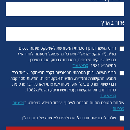
אזור בארץ
הריני מאשר ונותן הסכמתי המפורשת לאימפקט פיתוח נכסים
בע"מ ("רי/מקס ישראל") ו/או כל מי שפועל מטעמה לחזור אלי
בפנייה שיווקית טלפונית, כהגדרתה בחוק הגנת הצרכן,
התשמ"א-1981.
קרא/י עוד
הריני מאשר, ונותן הסכמתי המפורשת לקבל מרי/מקס ישראל בכל
אמצעי התקשורת והמדיה, הודעות אלקטרוניות, הודעות מסר קצר,
דברי שיווק ופרסום בעלי אופי מסחרי/פרסומי ו/או כל דבר פרסומת
כהגדרתו בחוק התקשורת (בזק ושידורים), תשמ"ב-1982.
קרא/י עוד
שליחת הטופס מהווה הסכמה לאיסוף ועיבוד המידע כמפורט ב
מדיניות
פרטיות
.
שלחו לי גם את חוברת 3 המסלולים לצמיחה של סוכן נדל"ן