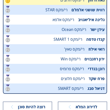
גאולה חזן
רי/מקס חלוצים
רווית שושני אלמלם
רי/מקס STAR
גלינה איליאגויב
רי/מקס אלפא
עידן ישר
רי/מקס Ocean
קנדו טדסה
רי/מקס 1 SMART
רואי אילוז
רי/מקס טאץ'
ירון רוזנבוים
רי/מקס Win
רונן בגדדי
רי/מקס פרומיס
פרח שקד
רי/מקס חלוצים
דניאל סבג
רי/מקס SMART
לדירוג המלא
רוצה להיות סוכן