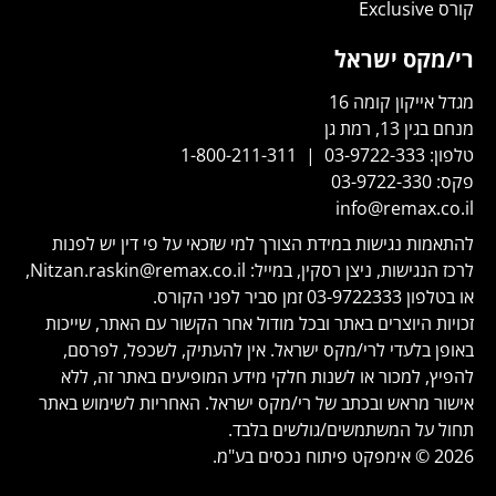
קורס Exclusive
רי/מקס ישראל
מגדל אייקון קומה 16
מנחם בגין 13, רמת גן
טלפון:
03-9722-333
|
1-800-211-311
פקס:
03-9722-330
info@remax.co.il
להתאמות נגישות במידת הצורך למי שזכאי על פי דין יש לפנות
לרכז הנגישות, ניצן רסקין, במייל:
Nitzan.raskin@remax.co.il
,
או בטלפון
03-9722333
זמן סביר לפני הקורס.
זכויות היוצרים באתר ובכל מודול אחר הקשור עם האתר, שייכות
באופן בלעדי לרי/מקס ישראל. אין להעתיק, לשכפל, לפרסם,
להפיץ, למכור או לשנות חלקי מידע המופיעים באתר זה, ללא
אישור מראש ובכתב של רי/מקס ישראל. האחריות לשימוש באתר
תחול על המשתמשים/גולשים בלבד.
2026 © אימפקט פיתוח נכסים בע"מ.