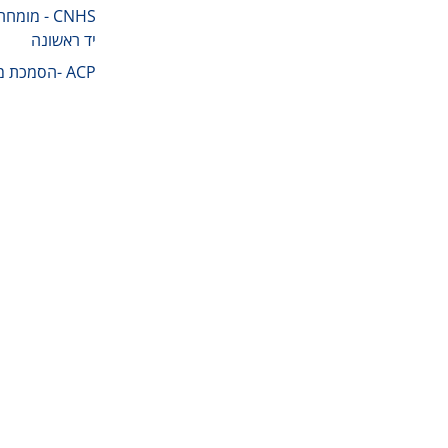
CNHS - מו
יד ראשונה
ACP -הסמכת מומחה לנדל"ן מסחרי