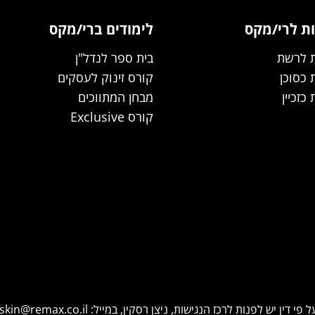
ת לרי/מקס
לימודים ברי/מקס
 לרשת
בית ספר לנדל"ן
כסוכן
קורס זינוק לעסקים
כזכיין
מבחן המתווכים
קורס Exclusive
פי דין יש לפנות לרכז הנגישות, ניצן רסקין, במייל:
askin@remax.co.il