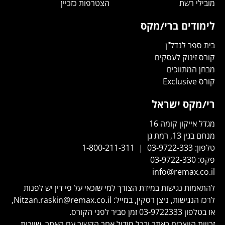
מובילי רשת
הצטרפות כזכיין
לימודים ברי/מקס
בית ספר לנדל"ן
קורס זינוק לעסקים
מבחן המתווכים
קורס Exclusive
רי/מקס ישראל
מגדל אייקון קומה 16
מנחם בגין 13, רמת גן
טלפון:
03-9722-333
|
1-800-211-311
פקס:
03-9722-330
info@remax.co.il
להתאמות נגישות במידת הצורך למי שזכאי על פי דין יש לפנות
לרכז הנגישות, ניצן רסקין, במייל:
Nitzan.raskin@remax.co.il
,
או בטלפון
03-9722333
זמן סביר לפני הקורס.
זכויות היוצרים באתר ובכל מודול אחר הקשור עם האתר, שייכות