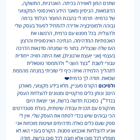
שתרם המון לאווירה בכיתה. האנרגיות, התשוקה,
הדוגמאות, הניסיון ומאגר הידע האינסופי המקצועי
של כרמית- תרמו לי בהבנת החומר הנלמד ברמה
גבוהה ולמוטיבציה אדירה להתחיל לפעול בעסק שלי
ולהצליח. בכל מפגש עם כרמית, הרגשנו את
האכפתיות המדהימה, הנתינה האינסופית והרצון
העז שלה שנצליח. בתור מי שמנחה סדנאות הדרכה
בעצמי (אני יועצת ארגונית), זאת היתה חוויה ייחודית
עבורי לשבת ״בצד השני״ ולהתמסר טוטאלית
לתהליך הלמידה ואיזה כיף לי שזכיתי במנחה מהממת
שכזאת. תודה לך כרמית❤️
ולסיכום
הקורס מעניין, מלא בידע מקצועי, מאורגן
היטב ונותן כלים פרקטיים ומגוונים להצלחת העסק
בנדל״ן. כסוכנת חדשה ברשת, אני יוצאת היום
מהקורס עם תכנית עבודה שיטתית, בעלת סטנדרטים
הכי גבוהים שיש בכדי לפתח את העסק שלי. אין לי
ספק שעם כלים כאלה מדהימים ושיטות מוכחות אני
אגיע להצלחות ואכבוש פסגות. הקורס בעניי הוא לא
מומלץ לכל סוכן אלא חובה לכל סוכן ברשת. תודה