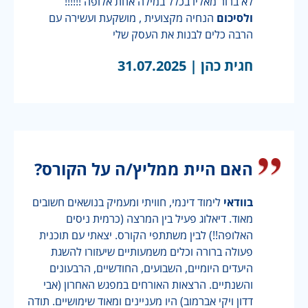
לא ברור מאליו בכלל במילה אחת אלופה !!!!!!
ולסיכום
הנחיה מקצועית , מושקעת ועשירה עם
הרבה כלים לבנות את העסק שלי
חגית כהן |
31.07.2025
האם היית ממליץ/ה על הקורס?
בוודאי
לימוד דינמי, חוויתי ומעמיק בנושאים חשובים
מאוד. דיאלוג פעיל בין המרצה (כרמית ניסים
האלופה!!) לבין משתתפי הקורס. יצאתי עם תוכנית
פעולה ברורה וכלים משמעותיים שיעזורו להשגת
היעדים היומיים, השבועים, החודשיים, הרבעונים
והשנתיים. הרצאות האורחים במפגש האחרון (אבי
דדון ויקי אברמוב) היו מעניינים ומאוד שימושיים. תודה