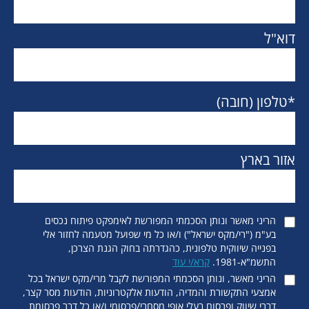
דוא"ל
*טלפון (חובה)
אזור בארץ
הריני מאשר ונותן הסכמתי המפורשת לאימפקט פיתוח נכסים
בע"מ ("רי/מקס ישראל") ו/או כל מי שפועל מטעמה לחזור אלי
בפנייה שיווקית טלפונית, כהגדרתה בחוק הגנת הצרכן,
התשמ"א-1981.
קרא/י עוד
הריני מאשר, ונותן הסכמתי המפורשת לקבל מרי/מקס ישראל בכל
אמצעי התקשורת והמדיה, הודעות אלקטרוניות, הודעות מסר קצר,
דברי שיווק ופרסום בעלי אופי מסחרי/פרסומי ו/או כל דבר פרסומת