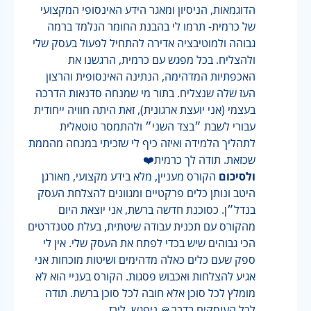
הדוגמאות, הניסיון ומאגר הידע האינסופי המקצועי
של כרמית- תרמו לי בהבנת החומר הנלמד ברמה
גבוהה ולמוטיבציה אדירה להתחיל לפעול בעסק שלי
ולהצליח. בכל מפגש עם כרמית, הרגשנו את
האכפתיות המדהימה, הנתינה האינסופית והרצון
העז שלה שנצליח. בתור מי שמנחה סדנאות הדרכה
בעצמי (אני יועצת ארגונית), זאת היתה חוויה ייחודית
עבורי לשבת ״בצד השני״ ולהתמסר טוטאלית
לתהליך הלמידה ואיזה כיף לי שזכיתי במנחה מהממת
שכזאת. תודה לך כרמית❤️
ולסיכום
הקורס מעניין, מלא בידע מקצועי, מאורגן
היטב ונותן כלים פרקטיים ומגוונים להצלחת העסק
בנדל״ן. כסוכנת חדשה ברשת, אני יוצאת היום
מהקורס עם תכנית עבודה שיטתית, בעלת סטנדרטים
הכי גבוהים שיש בכדי לפתח את העסק שלי. אין לי
ספק שעם כלים כאלה מדהימים ושיטות מוכחות אני
אגיע להצלחות ואכבוש פסגות. הקורס בעניי הוא לא
מומלץ לכל סוכן אלא חובה לכל סוכן ברשת. תודה
לכל העוסקים בדבר🙏 ניפגש, לירז