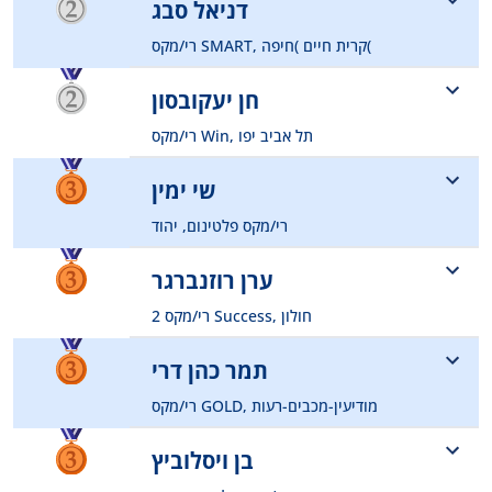
054-9875414
דניאל סבג
prshaked27@gmail.com
רי/מקס SMART, קרית חיים )חיפה(
0526921799
חן יעקובסון
danielsabag0908@gmail.com
רי/מקס Win, תל אביב יפו
0525221219
שי ימין
chenjacobson052@gmail.com
רי/מקס פלטינום, יהוד
050-3222431
ערן רוזנברגר
shayyamin.remax@gmail.com
רי/מקס 2 Success, חולון
054-9338667
תמר כהן דרי
eranros1984@gmail.com
רי/מקס GOLD, מודיעין-מכבים-רעות
0532291879
בן ויסלוביץ