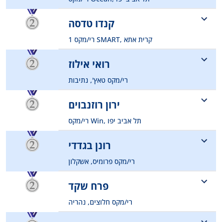
054-4857434
קנדו טדסה
idanyes@gmail.com
רי/מקס 1 SMART, קרית אתא
053-6566663
רואי אילוז
kandotd10@gmail.com
רי/מקס טאץ', נתיבות
0526315315
ירון רוזנבוים
roey.eluz@remax.co.il
רי/מקס Win, תל אביב יפו
054-4633716
רונן בגדדי
rosenboim@gmail.com
רי/מקס פרומיס, אשקלון
0529218404
פרח שקד
noybag@zahay.net.il
רי/מקס חלוצים, נהריה