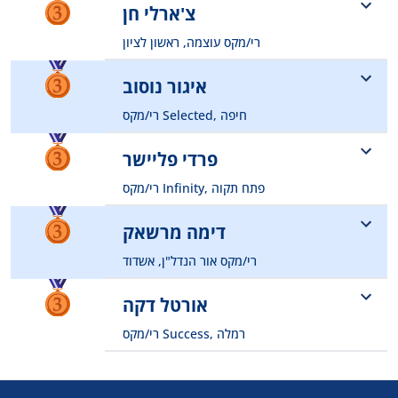
0502003783
צ'ארלי חן
assafazulay66@gmail.com
רי/מקס עוצמה, ראשון לציון
0526868420
איגור נוסוב
charlienadlan@gmail.com
רי/מקס Selected, חיפה
0546844082
פרדי פליישר
nosovigor66@gmail.com
רי/מקס Infinity, פתח תקוה
052-6871862
דימה מרשאק
fredi.flysher.eng@gmail.com
רי/מקס אור הנדל"ן, אשדוד
0529454075
אורטל דקה
myd.dima2023@gmail.com
רי/מקס Success, רמלה
0507540014