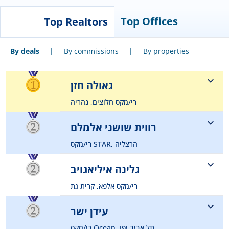
Top Offices
Top Realtors
By deals
|
By commissions
|
By properties
גאולה חזן
רי/מקס חלוצים, נהריה
054-4890412
רווית שושני אלמלם
geula150@gmail.com
רי/מקס STAR, הרצליה
052-3671250
גלינה איליאגויב
shoshaniravit21@gmail.com
רי/מקס אלפא, קרית גת
050-2358573
עידן ישר
galinailogaev@gmail.com
רי/מקס Ocean, תל אביב יפו