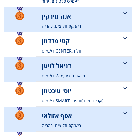
tamarcode@gmail.com
רי/מקס פלטינום, יהוד
054-8133288
אנה מירקין
benvislovich@gmail.com
רי/מקס חלוצים, נהריה
050-3020452
קטי פלדמן
mirkinana@gmail.com
רי/מקס CENTER, חולון
050-3367898
דניאל לויטן
kety@remaxcenter.co.il
רי/מקס Win, תל אביב יפו
0506786075
יוסי טיכטמן
dani451451@gmail.com
רי/מקס SMART, קרית חיים )חיפה(
050-2304667
אסף אזולאי
yosik999@gmail.com
רי/מקס חלוצים, נהריה