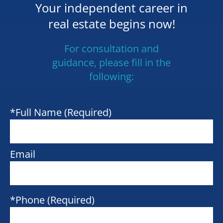
ortaldaka@icloud.com
Your independent career in
real estate begins now!
For consultation and
guidance, please fill in the
following:
*Full Name (Required)
Email
*Phone (Required)