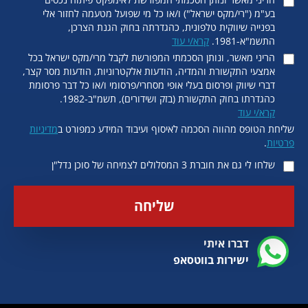
בע"מ ("רי/מקס ישראל") ו/או כל מי שפועל מטעמה לחזור אלי
בפנייה שיווקית טלפונית, כהגדרתה בחוק הגנת הצרכן,
התשמ"א-1981.
קרא/י עוד
הריני מאשר, ונותן הסכמתי המפורשת לקבל מרי/מקס ישראל בכל
אמצעי התקשורת והמדיה, הודעות אלקטרוניות, הודעות מסר קצר,
דברי שיווק ופרסום בעלי אופי מסחרי/פרסומי ו/או כל דבר פרסומת
כהגדרתו בחוק התקשורת (בזק ושידורים), תשמ"ב-1982.
קרא/י עוד
שליחת הטופס מהווה הסכמה לאיסוף ועיבוד המידע כמפורט ב
מדיניות
פרטיות
.
שלחו לי גם את חוברת 3 המסלולים לצמיחה של סוכן נדל"ן
שליחה
דברו איתי
ישירות בווטסאפ