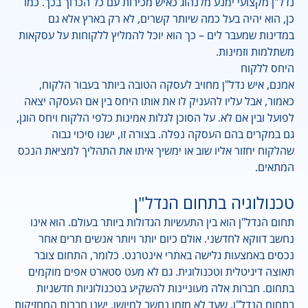
נדל"ן מקצועי ימנע מלנהוג כאיש מכירות עם כל הכרוך בכך. כמו
כן, הוא יהיה בעל כמה שיותר קשרים, לא רק בארץ אלא גם
במדינות שמעבר לים – כך הוא יוכל להמליץ ללקוחות על עסקאות
משתלמות וזמינות.
היחס ללקוח
אמנם, איש נדל"ן מחויב לעסקה הטובה ביותר בעבור הלקוח,
כאמור, אבל עליו להעניק לו את אותו היחס בין אם העסקה יצאה
לפועל ובין אם לא. על הסוכן לגלות אמינות כלפי הלקוח ויחס הוגן,
גם במקרים בהם העסקה נפלה. בצורה זו, ישנו סיכוי גבוה
שהלקוח יחזור אליו שוב או ימשיך איתו את התהליך למציאת הנכס
המתאים.
טכנולוגיה בתחום הנדל"ן
תחום הנדל"ן הוא בין התעשיות הגדולות ביותר בעולם. הוא אינו
נחשב דווקא לחדשני. אולם כיום יותר ויותר אנשים תרים אחר
נכסים באמצעות גלישה באתרי אינטרנט. כלומר, התחום צובר
תאוצה דיגיטלית וטכנולוגית. גם לא מעט סטארט אפים מוקמים
בתחום. חברות אלה מעוניינות להשקיע בטכנולוגיות חדשניות
בתחום הנדל"ן, שעד לא מזמן נחשב למיושן. ישנן חברות המחזיקות