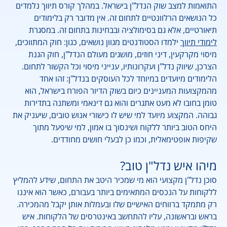
התואמות למצב שוק הנדל"ן בישראל. במהלך קורס תיווך נלמדים
כל הנושאים הרלוונטיים לתחום זה. אין מדובר רק בלימודים
תיאורטיים, אלא גם בסימולציה ובבחינות בתחום זה. במסגרת
לימודי תיווך
ילמדו הסטודנטים מגוון נושאים, כגון: חוק המתווכים,
מיסוי מקרקעין, דיני חוזים, מושגים מעולם הנדל"ן, חוק הגנת
הצרכן, שיווק נדל"ן ועקרונותיו, ענייני מיסוי וכל הקשור לתחום.
הלימודים מיועדים במיוחד לכל העוסקים בנדל"ן: זהו אחד
מהמקצועות המעניינים כיום בשוק הדיור הפורח בישראל, הוא
טומן בחובו לא מעט אתגרים והוא גם דינאמי ומשתנה בתדירות
גבוהה. המקצוע מיועד למי שיש לו כישורי אנוש טובים, שיעניק את
היחס הטוב ביותר ללקוח ושינסוך בו אמון, למי שיפעל מתוך
שקיפות אופטימאלית, וכמו כן לבעלי חושים מחודדים.
מיהו איש נדל"ן טוב?
סוכן נדל"ן מקצועי הוא מי שמכיר היטב את התחום, שידע להמליץ
ללקוחות על הנכסים המתאימים ביותר בעבורם, כאשר הוא איננו
רק מתמקד ברווחים האישיים שלו ובעמלות אותן יקבל מהמכירה.
בראש ובראשונה, עליו להתחשב באינטרסים של הלקוחות. איש