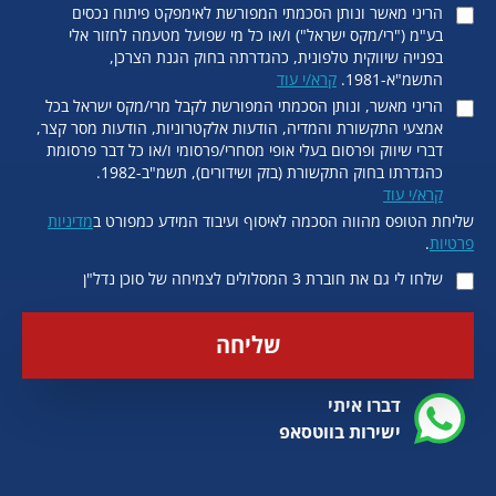
הריני מאשר ונותן הסכמתי המפורשת לאימפקט פיתוח נכסים
בע"מ ("רי/מקס ישראל") ו/או כל מי שפועל מטעמה לחזור אלי
בפנייה שיווקית טלפונית, כהגדרתה בחוק הגנת הצרכן,
התשמ"א-1981.
קרא/י עוד
הריני מאשר, ונותן הסכמתי המפורשת לקבל מרי/מקס ישראל בכל
אמצעי התקשורת והמדיה, הודעות אלקטרוניות, הודעות מסר קצר,
דברי שיווק ופרסום בעלי אופי מסחרי/פרסומי ו/או כל דבר פרסומת
כהגדרתו בחוק התקשורת (בזק ושידורים), תשמ"ב-1982.
קרא/י עוד
שליחת הטופס מהווה הסכמה לאיסוף ועיבוד המידע כמפורט ב
מדיניות
פרטיות
.
שלחו לי גם את חוברת 3 המסלולים לצמיחה של סוכן נדל"ן
שליחה
דברו איתי
ישירות בווטסאפ