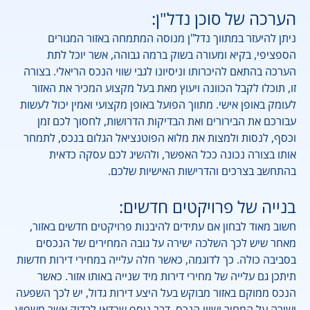
הערכה של סוכן נדל"ן:
ניתן להיעזר במתווך נדל"ן מנוסה המתמחה באזור המגורים
הספציפי, בקיא ומעורה בשוק ברמה גבוהה, אשר יוכל לתת
הערכה בהתאם להיכרותו וניסיונו לגבי שווי הנכס הריאלי. בצורה
זו, תוכלו לקבל הכוונה ויעוץ מאת בעל מקצוע המכיר את האזור
לעומק באופן אישי. מתווך הפועל באופן מקצועי ואמין יכול לעשות
עבורכם את הבירורים ואת הבדיקות הדרושות, לחסוך לכם זמן
וכסף, לנסות ולמצות את מלוא הפוטנציאל הגלום בנכס, לתמחר
אותו בצורה נכונה ככל האפשר, ולהשיג לכם עסקה כדאית
בהתחשב בצרכים והדרישות האישיות שלכם.
בנייה של פרויקטים חדשים:
חשוב מאוד לבחון אם עתידים להיבנות פרויקטים חדשים באזור,
מאחר שיש לכך השלכה ישירה על גובה המחירים של הנכסים
בסביבה כולה. כך לדוגמה, כאשר חלה עלייה במחירי דירות חדשות
תיתכן גם עלייה של מחירי דירות מיד שנייה באותו אזור. כאשר
הנכס ממוקם באזור מבוקש בעל היצע דירות גדול, יש לכך השפעה
ישירה על המחיר ושווי הנכס. דבר נוסף שכדאי לבדוק אשר משפיע