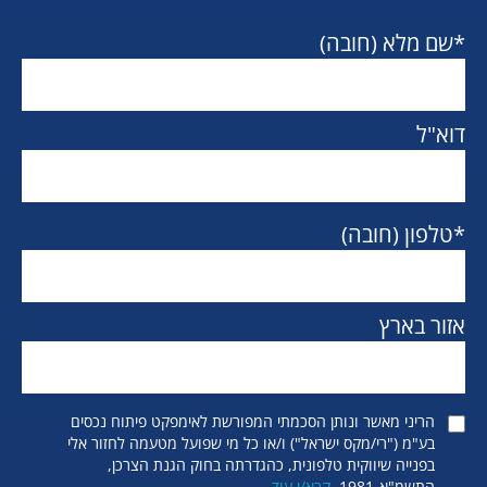
*שם מלא (חובה)
דוא"ל
*טלפון (חובה)
אזור בארץ
הריני מאשר ונותן הסכמתי המפורשת לאימפקט פיתוח נכסים
בע"מ ("רי/מקס ישראל") ו/או כל מי שפועל מטעמה לחזור אלי
בפנייה שיווקית טלפונית, כהגדרתה בחוק הגנת הצרכן,
התשמ"א-1981.
קרא/י עוד